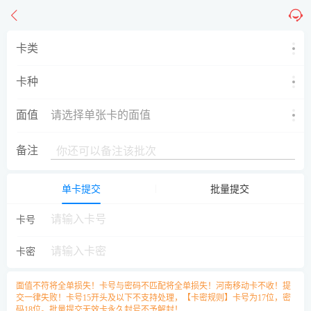
卡类
卡种
面值
请选择单张卡的面值
备注
单卡提交
批量提交
卡号
卡密
面值不符将全单损失！卡号与密码不匹配将全单损失！河南移动卡不收！提
交一律失败！卡号15开头及以下不支持处理，【卡密规则】卡号为17位，密
码18位。批量提交无效卡永久封号不予解封！