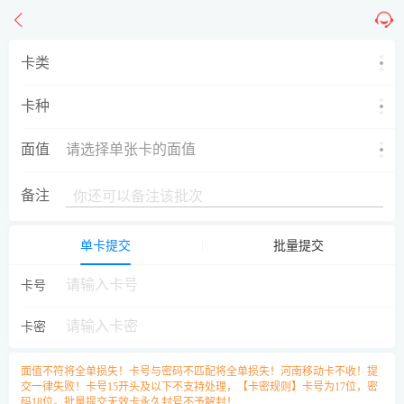
卡类
卡种
面值
请选择单张卡的面值
备注
单卡提交
批量提交
卡号
卡密
面值不符将全单损失！卡号与密码不匹配将全单损失！河南移动卡不收！提
交一律失败！卡号15开头及以下不支持处理，【卡密规则】卡号为17位，密
码18位。批量提交无效卡永久封号不予解封！