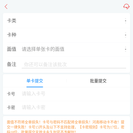
卡类
卡种
面值
请选择单张卡的面值
备注
单卡提交
批量提交
卡号
卡密
面值不符将全单损失！卡号与密码不匹配将全单损失！河南移动卡不收！提
交一律失败！卡号15开头及以下不支持处理，【卡密规则】卡号为17位，密
码18位。批量提交无效卡永久封号不予解封！