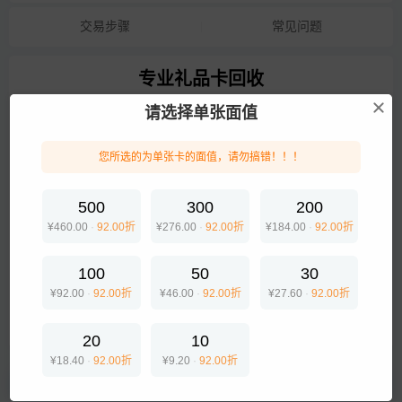
交易步骤
常见问题
专业礼品卡回收
请选择单张面值
您所选的为单张卡的面值，请勿搞错！！！
500
300
200
话费卡
加油卡
电商购物
¥460.00
·
92.00折
¥276.00
·
92.00折
¥184.00
·
92.00折
100
50
30
¥92.00
·
92.00折
¥46.00
·
92.00折
¥27.60
·
92.00折
美食出行
20
10
¥18.40
·
92.00折
¥9.20
·
92.00折
提交