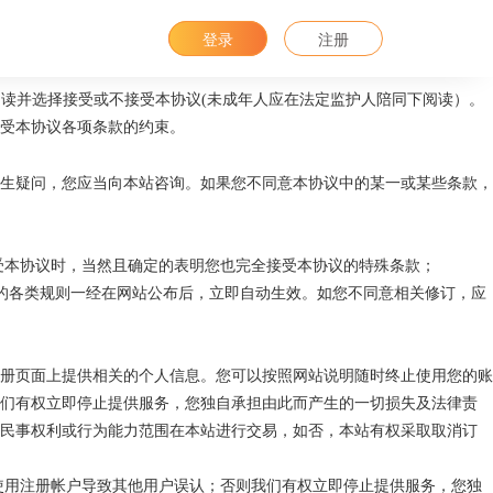
登录
注册
润收卡
”）及其运营合作单位（以下简称“合作单位”）
限公司（以下简称
“
阅读并选择接受或不接受本协议
(未成年人应在法定监护人陪同下阅读）。
受本协议各项条款的约束。
生疑问，您应当向本站咨询。如果您不同意本协议中的某一或某些条款，
受本协议时，当然且确定的表明您也完全接受本协议的特殊条款；
新的各类规则一经在网站公布后，立即自动生效。如您不同意相关修订，应
册页面上提供相关的个人信息。您可以按照网站说明随时终止使用您的账
们有权立即停止提供服务，您独自承担由此而产生的一切损失及法律责
民事权利或行为能力范围在本站进行交易，如否，本站有权采取取消订
使用注册帐户导致其他用户误认；否则我们有权立即停止提供服务，您独