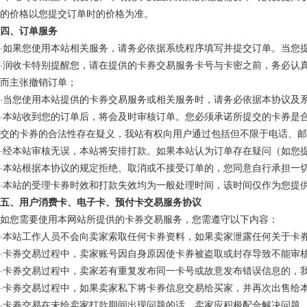
的价格以您提交订单时的价格为准。
四、订单服务
·如果您使用本站相关服务，请务必依据系统程序填写并提交订单。当您
·
润
收卡特别提醒您，请在提供的卡券交易服务卡号与卡密之前，务必认
而主张撤销订单；
·当您使用本站提供的卡券交易服务或相关服务时，请务必依据本协议及
·本站收到您的订单后，将会及时审核订单。您必须承诺所提交的卡券是
交的卡券的合法性存在疑义，我站有权向用户通过包括但不限于电话、
·经本站审核无误，本站将安排打款。如果本站认为订单存在疑问（如您
·本站根据本协议的规定拒绝、取消或不接受订单的，您同意自行承担一
·本站的受理卡券时效和打款失效均为一般处理时间，该时间仅作为您提
五、用户消费卡、电子卡、预付卡交易服务协议
如您需要使用本网站所提供的卡券交易服务，您需遵守以下内容：
·本站工作人员不会向卖家索取任何卡券资料，如果卖家泄露任何关于卡
·卡券交易过程中，卖家账号因自身原因使卡券被盗取或封存导致不能审
·卡券交易过程中，卖家若有重复发布同一卡号或故意发布错误信息的，
·卡券交易过程中，如果卖家私下将卡券信息交易给买家，并再次出售给
·卡券交易在未给卖家打款期间出现问题的话，卖家应积极配合解决问题