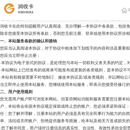
string(2) "23"
《
润收卡
用户注册协议》（以下简称
“本协议”）是您（或称“用户”，
之间关于
润
run
shouka.com，简称本站)所订立的协议。
收卡网站:
www.
润
收卡在此特别提醒用户认真阅读、充分理解
---本协议中各条款，包括
除非您接受本协议所有条款，否则您无权注册、登录或使用本协议所涉相
一、本站服务条款的确认和接纳
您应当认真阅读本协议，对于协议中粗体加下划线字的内容和涉及重要权
您应当立即停止注册；
·本协议为电子形式的协议，是处理您与本站一切权利义务关系的约定，
·本站网站上已经发布的或将来可能发布或更新的各类规则，是本协议不
·本站有权根据需要不时地制订、修改本协议及/或各类规则，并以网站
当立即停止使用本站服务。您继续使用本站服务，即表示您接受经修订的
二、用户使用规则
您无需用户账户即可浏览本网站。但某些网站功能和服务需要您注册本站
户，本站将会依据本协议规定保留或终止您的账户。您必须承诺和保证：
任；您了解并理解，注册本站的用户必须是具有完全民事行为能力的自然
单、冻结或关闭账户、拒绝提供服务等措施，给本站及相关方造成损失的
·您了解并同意，用户须对注册信息的真实性、合法性、有效性承担全部