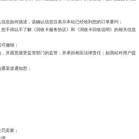
认信息如何描述，该确认信息仅表示本站已经收到您的订单要约；
，您不得以不了解《
润
收卡服务协议》和《
润
收卡回收说明》的相关信息
或可撤销；
为，并愿意接受监管部门的监管，并承担相应法律责任；如我站对用户提
沟通渠道通知您；
处罚卖家；
处理。