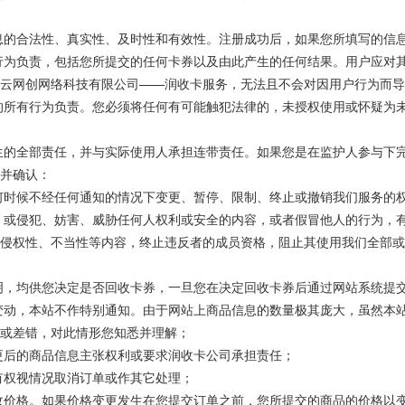
息的合法性、真实性、及时性和有效性。注册成功后，如果您所填写的信
行为负责，包括您所提交的任何卡券以及由此产生的任何结果。用户应对
云网创
网络科技有限公司
——
润收卡服务，
无法且不会对因用户行为而导
的所有行为负责。您必须将任何有可能触犯法律的，未授权使用或怀疑为
生的全部责任，并与实际使用人承担连带责任。如果您是在监护人参与下
并确认：
何时候不经任何通知的情况下变更、暂停、限制、终止或撤销我们服务的
；或侵犯、妨害、威胁任何人权利或安全的内容，或者假冒他人的行为，
侵权性、不当性等内容，终止违反者的成员资格，阻止其使用我们全部或
明，均供您决定是否回收卡券，一旦您在决定回收卡券后通过网站系统提
变动，本站不作特别通知。由于网站上商品信息的数量极其庞大，虽然本
或差错，对此情形您知悉并理解；
更后的商品信息主张权利或要求
润
收卡公司承担责任；
有权视情况取消订单或作其它处理；
收价格。如果价格变更发生在您提交订单之前，您所提交的商品的价格以