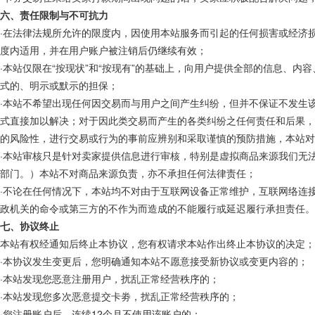
六、责任限制与不可抗力
·在法律法规所允许的限度内，因使用本站服务而引起的任何损害或经济
度内适用，并在用户账户被注销后仍继续有效；
·本站仅限在“按现状”和“按现有”的基础上，向用户提供全部的信息、
式的、明示或默示的担保；
·本站不希望出现任何因交易而与用户之间产生纠纷，但并不保证不发生
式直接加以解决；对于因此类交易而产生的各类纠纷之任何责任和后果，
的风险性，进行交易或行为的事前应辨别和采取谨慎的预防措施，本站对
·本站审核只是针对卖家提供信息进行审核，特别是虚拟商品来源我们无
部门。）本站不对商品来源负责，亦不承担任何法律责任；
·不论在任何情况下，本站均不对由于互联网设备正常维护，互联网络连
政机关的命令或第三方的不作为而造成的不能履行或延迟履行承担责任。
七、协议终止
本站有权经通知后终止本协议，您有权请求本站作出终止本协议的决定；
·本协议发生变更后，您明确通知本站不愿意接受新协议或变更内容的；
·本站发现您恶意注册用户，扰乱正常经营秩序的；
·本站发现您多次恶意提交卡劵，扰乱正常经营秩序的；
·您注册账户后，连续12个月不使用该账户的；