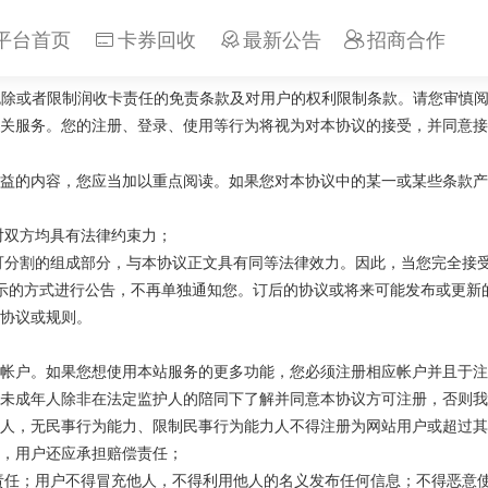
平台首页
卡券回收
最新公告
招商合作
黄山松云网创
指注册、登录、使用、浏览本服务的个人或组织）与
网络科技有
润
免除或者限制
收卡责任的免责条款及对用户的权利限制条款。请您审慎
关服务。您的注册、登录、使用等行为将视为对本协议的接受，并同意接
益的内容，您应当加以重点阅读。如果您对本协议中的某一或某些条款产
对双方均具有法律约束力；
可分割的组成部分，与本协议正文具有同等法律效力。因此，当您完全接
公示的方式进行公告，不再单独通知您。订后的协议或将来可能发布或更
协议或规则。
帐户。如果您想使用本站服务的更多功能，您必须注册相应帐户并且于注
未成年人除非在法定监护人的陪同下了解并同意本协议方可注册，否则我
人，无民事行为能力、限制民事行为能力人不得注册为网站用户或超过其
，用户还应承担赔偿责任；
责任；用户不得冒充他人，不得利用他人的名义发布任何信息；不得恶意