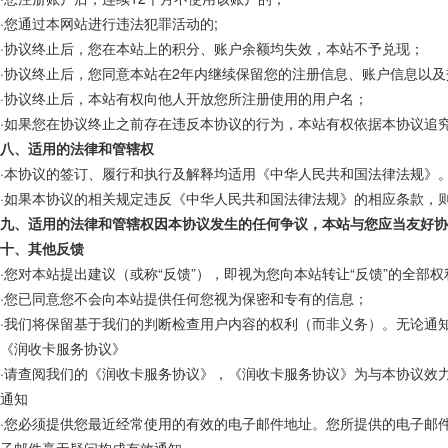
·您通过本网站进行违法犯罪活动的;
·协议终止后，您在本站上的积分、账户余额均失效，本站不予兑现；
·协议终止后，您同意本站在2年内继续保留您的注册信息、账户信息以
·协议终止后，本站有权向他人开放您所注册使用的用户名；
·如果您在协议终止之前存在违反本协议的行为，本站有权依据本协议追
八、适用的法律和管辖权
·本协议的签订、履行和执行及解释均适用
《
中华人民共和国法律法规
》
·如果本协议的相关规定违反
《
中华人民共和国法律法规
》
的相应条款，
九、适用的法律和管辖权因本协议发生的任何争议，本站与您应当友好协
十、其他反馈
·您对本站提出建议（或称“反馈”），即视为您向本站转让“反馈”的全
·您已同意您不会向本站提供任何您视为保密和专有的信息；
·我们将保留基于我们的判断检查用户内容的权利（而非义务）。无论通
《
润
收卡服务协议》
·请查阅我们的《
润
收卡服务协议》，《
润
收卡服务协议》为与本协议效
通知
·您必须提供您最近经常使用的有效的电子邮件地址。您所提供的电子邮