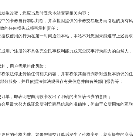
息发生改变，您应当及时登录本站变更相关内容；
其中的卡券自行加以判断，并承担因提供的卡券交易服务而引起的所有风
致的任何损失或损害承担责任；
未授权使用的行为在第一时间通知本站，本站不对您因未能遵守上述要求
完成用户注册的不具备完全民事权利能力或完全民事行为能力的自然人，
权利，用户需承担此风险；
有权依法停止传输任何相关内容，并有权依其自行判断对违反本协议的任
部分服务，并且依据法律法规保存有关信息并向有关部门报告等；
交订单，即表明您向
润
收卡发出了明确的出售该卡券的意图；
站会尽最大努力保证您所浏览商品信息的准确性，但由于众所周知的互联
变更后的价格为准。如果您提交订单后发生了价格变更，您所提交的商品