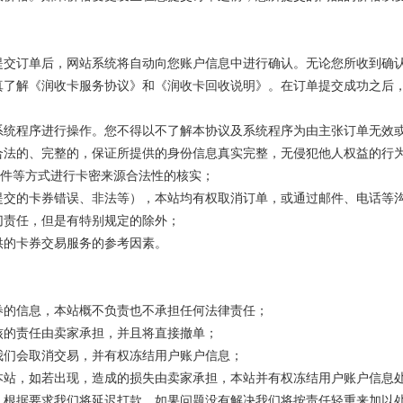
提交订单后，网站系统将自动向您账户信息中进行确认。无论您所收到确
真了解《
润
收卡服务协议》和《
润
收卡回收说明》。在订单提交成功之后
系统程序进行操作。您不得以不了解本协议及系统程序为由主张订单无效
合法的、完整的，保证所提供的身份信息真实完整，无侵犯他人权益的行
邮件等方式进行卡密来源合法性的核实；
提交的卡券错误、非法等），本站均有权取消订单，或通过邮件、电话等
切责任，但是有特别规定的除外；
供的卡券交易服务的参考因素。
券的信息，本站概不负责也不承担任何法律责任；
核的责任由卖家承担，并且将直接撤单；
我们会取消交易，并有权冻结用户账户信息；
本站，如若出现，造成的损失由卖家承担，本站并有权冻结用户账户信息
，根据要求我们将延迟打款，如果问题没有解决我们将按责任轻重来加以