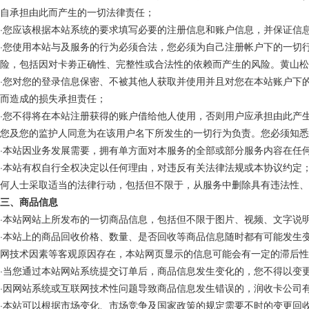
自承担由此而产生的一切法律责任；
·您应该根据本站系统的要求填写必要的注册信息和账户信息，并保证信
·您使用本站与及服务的行为必须合法，您必须为自己注册帐户下的一切
险，包括因对卡劵正确性、完整性或合法性的依赖而产生的风险。
黄山松
·您对您的登录信息保密、不被其他人获取并使用并且对您在本站账户下
而造成的损失承担责任；
·您不得将在本站注册获得的账户借给他人使用，否则用户应承担由此产
您及您的监护人同意为在该用户名下所发生的一切行为负责。您必须知悉
·本站因业务发展需要，拥有单方面对本服务的全部或部分服务内容在任
·本站有权自行全权决定以任何理由，对违反有关法律法规或本协议约定
何人士采取适当的法律行动，包括但不限于，从服务中删除具有违法性、
三、商品信息
·本站网站上所发布的一切商品信息，包括但不限于图片、视频、文字说
·本站上的商品回收价格、数量、是否回收等商品信息随时都有可能发生
网技术因素等客观原因存在，本站网页显示的信息可能会有一定的滞后性
·当您通过本站网站系统提交订单后，商品信息发生变化的，您不得以变
·因网站系统或互联网技术性问题导致商品信息发生错误的，
润
收卡公司
·本站可以根据市场变化、市场竞争及国家政策的规定需要不时的变更回