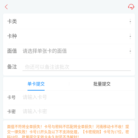
卡类
卡种
面值
请选择单张卡的面值
备注
单卡提交
批量提交
卡号
卡密
面值不符将全单损失！卡号与密码不匹配将全单损失！河南移动卡不收！提
交一律失败！卡号15开头及以下不支持处理，【卡密规则】卡号为17位，密
码18位。批量提交无效卡永久封号不予解封！